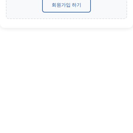
회원가입 하기
개인정보처리방침
|
이메일무단수집거부
(55011)전북특별자치도 전주시 완산구 아중로 33, D동 204호(중노송동)
Email. jeonbukwoorisai@gmail.com